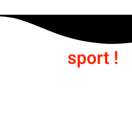
geons le
sport !